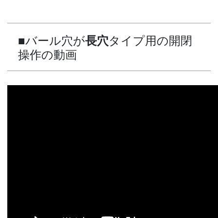
■バール穴が
タイプ用の開閉
長穴
操作の動画