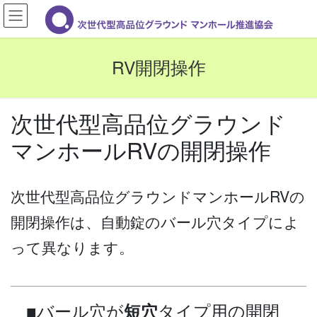
コ
ナ
ン
ビ
テ
ゲ
ン
ー
RV開閉操作
ツ
シ
に
ョ
移
ン
動
に
次世代型高品位グラウンド
移
マンホールRVの開閉操作
動
次世代型高品位グラウンドマンホールRVの
開閉操作は、自動錠のバール穴タイプによ
って異なります。
■バール穴が
タイプ用の開閉
短穴