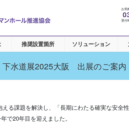
お気
0
受付時間
は
推奨設置箇所
ソリューション
下水道展2025大阪 出展のご案内
抱える課題を解決し、「長期にわたる確実な安全
今年で20年目を迎えました。