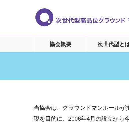
コ
ナ
ン
ビ
テ
ゲ
ン
ー
ツ
シ
に
ョ
協会概要
次世代型と
移
ン
動
に
移
動
当協会は、グラウンドマンホールが
現を目的に、2006年4月の設立から